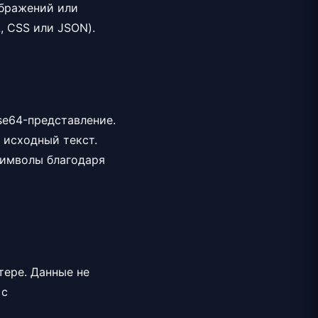
ображений или
, CSS или JSON).
se64-представление.
 исходный текст.
символы благодаря
ере. Данные не
 с